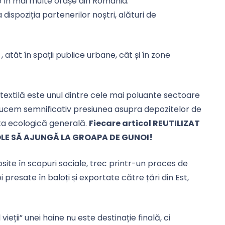
e în mai multe orașe din România.
ispoziția partenerilor noștri, alături de
, atât în spații publice urbane, cât și în zone
 textilă este unul dintre cele mai poluante sectoare
ducem semnificativ presiunea asupra depozitelor de
ta ecologică generală.
Fiecare articol REUTILIZAT
ICOLE SĂ AJUNGĂ LA GROAPA DE GUNOI!
losite în scopuri sociale, trec printr-un proces de
presate în baloți și exportate către țări din Est,
l vieții” unei haine nu este destinație finală, ci