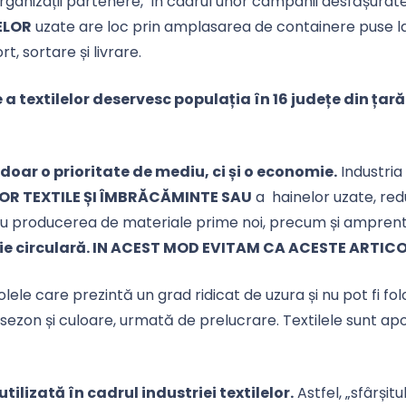
rganizații partenere, în cadrul unor campanii desfășurat
ELOR
uzate are loc prin amplasarea de containere puse la d
t, sortare și livrare.
a textilelor deservesc populația în 16 județe din țară
 doar o prioritate de mediu, ci și o economie.
Industria
OR TEXTILE ȘI ÎMBRĂCĂMINTE SAU
a hainelor uzate, re
ru producerea de materiale prime noi, precum și ampren
omie circulară. IN ACEST MOD EVITAM CA ACESTE ART
lele care prezintă un grad ridicat de uzura și nu pot fi fo
ezon și culoare, urmată de prelucrare. Textilele sunt apoi 
tilizată în cadrul industriei textilelor.
Astfel, „sfârșitu