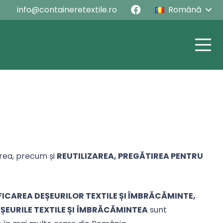
info@containeretextile.ro
Română
area, precum și
REUTILIZAREA, PREGĂTIREA PENTRU
FICAREA DEȘEURILOR TEXTILE ȘI ÎMBRĂCĂMINTE,
ȘEURILE TEXTILE ȘI
ÎMBRĂCĂMINTEA
sunt