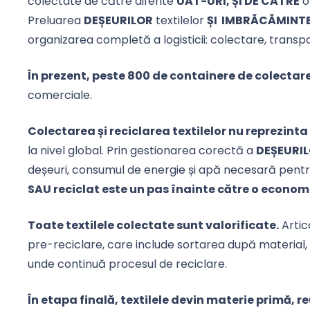
colectate de către diferite
UAT-URI, ȘI DE CĂTRE
o
Preluarea
DEȘEURILOR
textilelor
ȘI IMBRĂCĂMINT
organizarea completă a logisticii: colectare, transpor
În prezent, peste 800 de containere de colectare 
comerciale.
Colectarea și reciclarea textilelor nu reprezinta
la nivel global. Prin gestionarea corectă a
DEȘEURIL
deșeuri, consumul de energie și apă necesară pent
SAU reciclat este un pas înainte către o econ
Toate textilele colectate sunt valorificate.
Artico
pre-reciclare, care include sortarea după material, s
unde continuă procesul de reciclare.
În etapa finală, textilele devin materie primă, reu